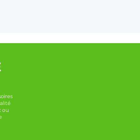
 
ires 
lité 
 ou 
 