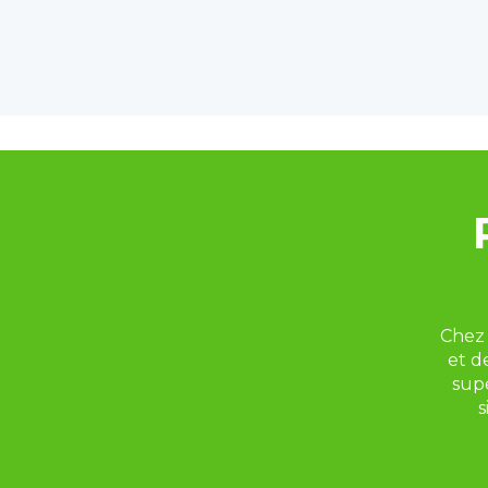
Chez 
et d
sup
s