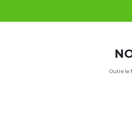
NO
Outre le 
DISCUTEZ
NOUS !