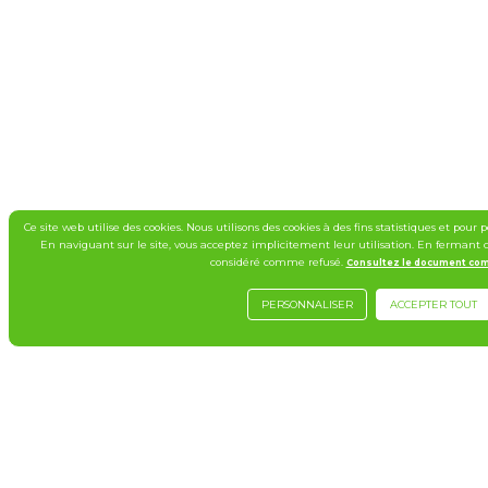
Ce site web utilise des cookies. Nous utilisons des cookies à des fins statistiques et pour 
En naviguant sur le site, vous acceptez implicitement leur utilisation. En fermant 
considéré comme refusé.
Consultez le document comp
PERSONNALISER
ACCEPTER TOUT