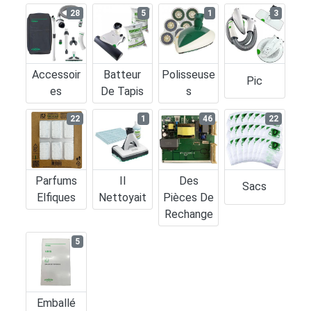
28
5
1
3
Accessoir
Batteur
Polisseuse
Pic
Es
De Tapis
S
22
1
46
22
Parfums
Il
Des
Sacs
Elfiques
Nettoyait
Pièces De
Rechange
5
Emballé