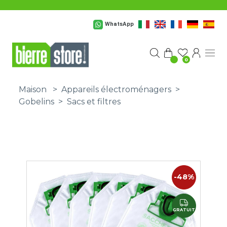
Passer au contenu principal
WhatsApp
0
Maison
>
Appareils électroménagers
>
Gobelins
>
Sacs et filtres
-48%
GRATUIT