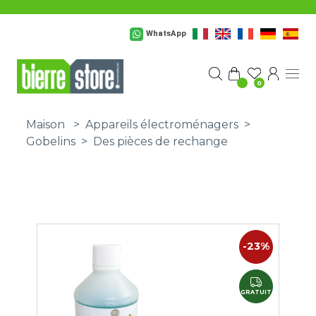
Passer au contenu principal
WhatsApp
0
Maison
>
Appareils électroménagers
>
Gobelins
>
Des pièces de rechange
-23%
GRATUIT